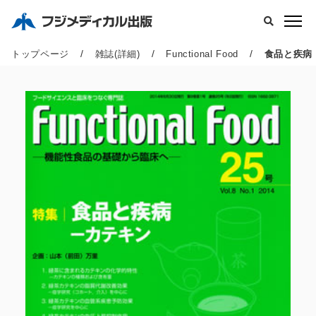
/
/
/
トップページ
雑誌(詳細)
Functional Food
食品と疾病