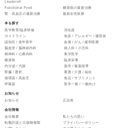
Leaders®
Functional Food
糖尿病の最新治療
腎・高血圧の最新治療
最新女性医療
本を探す
医学教育/臨床研修
消化器
ガイドライン
免疫 / アレルギー / 膠原病
認知症 / 老年医学
血液 / がん / 緩和医療
脳血管 / 脳神経内科
婦人科 / 小児科
精神科 / 心療内科
東洋医学
糖尿病
臨床栄養
内分泌 / 代謝
薬学 / 服薬指導
腎臓 / 透析
看護 / 介護 / 福祉
循環器 / 高血圧
食品 / サプリメント
呼吸器
医学一般 / 一般向け
お知らせ
お知らせ
正誤表
会社情報
会社概要
私たちの思い
転載許諾と出版物複製
プライバシーポリシー