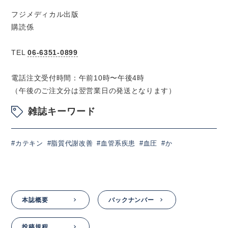
フジメディカル出版
購読係
TEL
06-6351-0899
電話注文受付時間：午前10時〜午後4時
（午後のご注文分は翌営業日の発送となります）
雑誌キーワード
#カテキン
#脂質代謝改善
#血管系疾患
#血圧
#か
本誌概要
バックナンバー
投稿規程