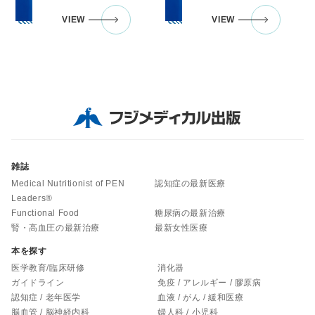
VIEW
VIEW
雑誌
Medical Nutritionist of PEN
認知症の最新医療
Leaders®
Functional Food
糖尿病の最新治療
腎・高血圧の最新治療
最新女性医療
本を探す
医学教育/臨床研修
消化器
ガイドライン
免疫 / アレルギー / 膠原病
認知症 / 老年医学
血液 / がん / 緩和医療
脳血管 / 脳神経内科
婦人科 / 小児科