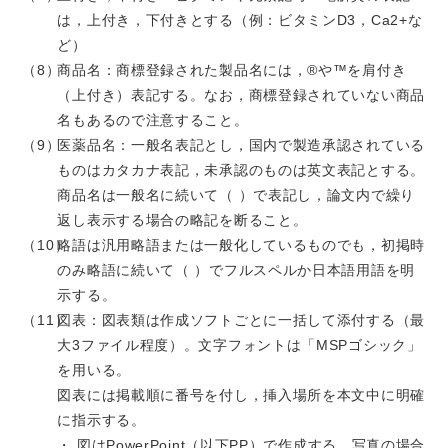
は，上付き，下付きとする（例：ビタミンD3，Ca2+な
ど）
商品名：商標登録された製品名には，®や™を肩付き
（上付き）表記する。なお，商標登録されていない商品
名もあるので注意すること。
医薬品名：一般名表記とし，国内で製造承認されている
ものはカタカナ表記，未承認のものは英文表記とする。
商品名は一般名に続いて（ ）で表記し，論文内で繰り
返し表示する場合の略記を断ること。
略語は汎用略語または一般化しているものでも，初掲時
のみ略語に続いて（ ）でフルスペルか日本語用語を明
示する。
図表：図表類は作成ソフトごとに一括して添付する（最
大3ファイル程度）。文字フォントは「MSPゴシック」
を用いる。
図表には掲載順に番号を付し，挿入場所を本文中に明確
に指示する。
・ 図はPowerPoint（以下PP）で作成する。写真の場合