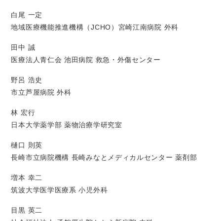
白尾 一定
地域医療機能推進機構（JCHO）宮崎江南病院 外科
田中 誠
医療法人青仁会 池田病院 救急・外傷センター
野呂 浩史
市立芦屋病院 外科
林 宏行
日本大学薬学部 薬物治療学研究室
樋口 則英
長崎市立病院機構 長崎みなとメディカルセンター 薬剤部
増本 幸二
筑波大学医学医療系 小児外科
目黒 英二