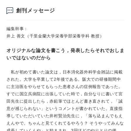
創刊メッセージ
編集幹事：
井上 善文（千里金蘭大学栄養学部栄養学科 教授）
オリジナルな論文を書こう，発表したらそれでおしま
いではないのだから
私が初めて書いた論文は，日本消化器外科学会雑誌に掲載
された。大学を卒業して2年後である。阪大での研修期間中
に主治医をやらせてもらった患者さんの症例報告であった。
すでに国立呉病院に出張していた時で，自分なりに書いて宮
田先生に提出したら，赤鉛筆でほとんど書き直されて，「誠
意が感じられない」というコメントが書かれていた。直接指
導していただいていた井村賢治先生に，「落ち込まんでもえ
えんやで。ちゃんと見てくれてるやろう？ そうやってみんな
成長していくんや」と励まされ，3回ほどのやりとりの後，