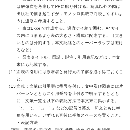
は解像度を考慮してPPに貼り付ける。写真以外の図は
出版社で描き起こすが，モノクロ掲載で判読しやすいよ
うに濃淡を考慮すること。
・ 表はExcelで作成する。適宜ケイ線で囲む。A4サイ
ズ内に収まるよう表の大きさ・構成に配慮する。（大き
いものは分割する，本文記述とのオーバーラップは避け
るなど）
・ 図表タイトル，図説，脚注，引用表記などは，本文
末にも記載する。
図表の引用には原著者と発行元の了解を必ず得ておくこ
と。
文献：文献は引用順に番号を付し，文中及び図表には片
パーレンとともに引用番号を上付きで明示するととも
に，文献一覧を以下の表記方法で本文末に掲示する。
「:」「;」「,」「.」などの記号は英文・和文ともに半
角を用いる。いずれも直後に半角スペースを置くこと。
・表記方法
雑誌 著者名: 論文名. 誌名 巻数: 始頁-終頁, 刊行年