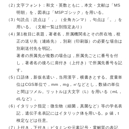
文字フォント：和文・英数ともに，本文・文献は「MS
明朝」を，図表は「MSPゴシック」を用いる。
句読点：読点は「，」（全角カンマ），句点は「。」を
用いる。（文献一覧は別指定あり）
第1枚目に表題，著者名，所属機関名とその所在地，校
正の送り先（連絡先），別刷（印刷版）の必要な場合は
別刷送付先を明記。
著者の所属先が複数の場合は，所属先ごとに番号を付
し，著者名の後ろに肩付き（上付き）で所属先番号を記
す。
口語体，新仮名遣い，当用漢字，横書きとする。度量単
位はCGS単位で，mm，mg，㎡などとし，数値の単位
と間はツメル。リットルは大文字（L）を用いる（mL，
dLなど）。
イタリック指定：微生物（細菌，真菌など）等の学名表
記，遺伝子名表記にはイタリック体を用いる。p 値，t
検定などは任意。
上付き，下付き：ビタミンや元素記号・電解質の表記