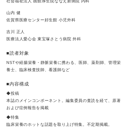
社会福祉法人 函館厚生院ななえ新病院 内科
山内 健
佐賀県医療センター好生館 小児外科
吉川 正人
医療法人愛心会 東宝塚さとう病院 外科
■読者対象
NSTや経腸栄養・静脈栄養に携わる、医師、薬剤師、管理栄
養士、臨床検査技師、看護師など
■内容構成
◆投稿
本誌のメインコンポーネント。編集委員の査読を経て、原著
および症例報告を掲載
◆特集
臨床栄養のホットな話題を取り上げ特集。不定期掲載。