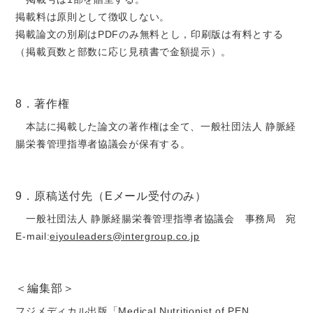
掲載料は原則として徴収しない。
掲載論文の別刷はPDFのみ無料とし，印刷版は有料とする
（掲載頁数と部数に応じ見積書で金額提示）。
8．著作権
本誌に掲載した論文の著作権は全て、一般社団法人 静脈経
腸栄養管理指導者協議会が保有する。
9．原稿送付先（Eメール受付のみ）
一般社団法人 静脈経腸栄養管理指導者協議会 事務局 宛
E-mail:
eiyouleaders@intergroup.co.jp
＜編集部＞
フジメディカル出版「Medical Nutritionist of PEN