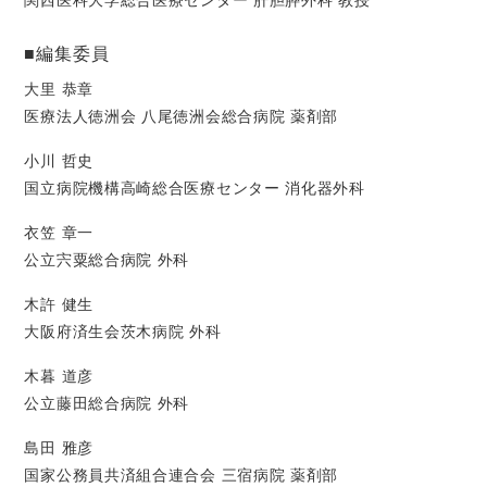
関西医科大学総合医療センター 肝胆膵外科 教授
■編集委員
大里 恭章
医療法人徳洲会 八尾徳洲会総合病院 薬剤部
小川 哲史
国立病院機構高崎総合医療センター 消化器外科
衣笠 章一
公立宍粟総合病院 外科
木許 健生
大阪府済生会茨木病院 外科
木暮 道彦
公立藤田総合病院 外科
島田 雅彦
国家公務員共済組合連合会 三宿病院 薬剤部