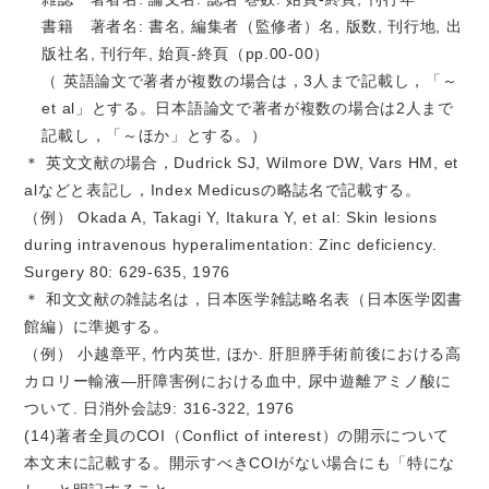
書籍 著者名: 書名, 編集者（監修者）名, 版数, 刊行地, 出
版社名, 刊行年, 始頁-終頁（pp.00-00）
（ 英語論文で著者が複数の場合は，3人まで記載し，「～
et al」とする。日本語論文で著者が複数の場合は2人まで
記載し，「～ほか」とする。）
＊ 英文文献の場合，Dudrick SJ, Wilmore DW, Vars HM, et
alなどと表記し，Index Medicusの略誌名で記載する。
（例） Okada A, Takagi Y, Itakura Y, et al: Skin lesions
during intravenous hyperalimentation: Zinc deficiency.
Surgery 80: 629-635, 1976
＊ 和文文献の雑誌名は，日本医学雑誌略名表（日本医学図書
館編）に準拠する。
（例） 小越章平, 竹内英世, ほか. 肝胆膵手術前後における高
カロリー輸液―肝障害例における血中, 尿中遊離アミノ酸に
ついて. 日消外会誌9: 316-322, 1976
(14)著者全員のCOI（Conflict of interest）の開示について
本文末に記載する。開示すべきCOIがない場合にも「特にな