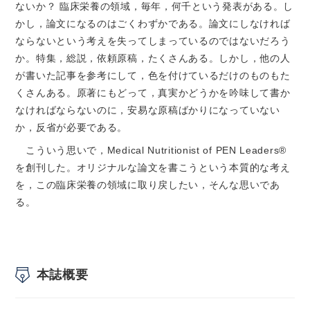
ないか？ 臨床栄養の領域，毎年，何千という発表がある。し
かし，論文になるのはごくわずかである。論文にしなければ
ならないという考えを失ってしまっているのではないだろう
か。特集，総説，依頼原稿，たくさんある。しかし，他の人
が書いた記事を参考にして，色を付けているだけのものもた
くさんある。原著にもどって，真実かどうかを吟味して書か
なければならないのに，安易な原稿ばかりになっていない
か，反省が必要である。
こういう思いで，Medical Nutritionist of PEN Leaders®
を創刊した。オリジナルな論文を書こうという本質的な考え
を，この臨床栄養の領域に取り戻したい，そんな思いであ
る。
本誌概要