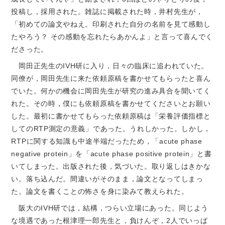
投稿し，採用された。雑誌に掲載された時，井村先生が，
「初めての論文やねえ。印刷された自分の名前を見て感動し
たやろう？ その感動を忘れたらあかんよ」と言って喜んでく
ださった。
岡田正先生のIVH研に入り，日々の臨床に追われていた。
同僚が，岡田先生に来た依頼原稿を書かせてもらったと喜ん
でいた。何かの機会に岡田先生が研究の進み具合を聞いてく
れた。その時，僕にも依頼原稿を書かせてくださいとお願い
した。最初に書かせてもらった依頼原稿は「栄養評価指標と
してのRTP測定の意義」であった。うれしかった。しかし，
RTPに関する知識も中途半端だったため，「acute phase
negative protein」を「acute phase positive protein」と書
いてしまった。出版された後，気づいた。取り返しはきかな
い。落ち込んだ。間違いがそのまま，論文となってしまっ
た。論文を書くことの怖さを身に染みて教えられた。
阪大のIVH研では，結構，つらい立場にあった。同じよう
な境遇であった根津理一郎先生と，負けんぞ，2人でいっぱ