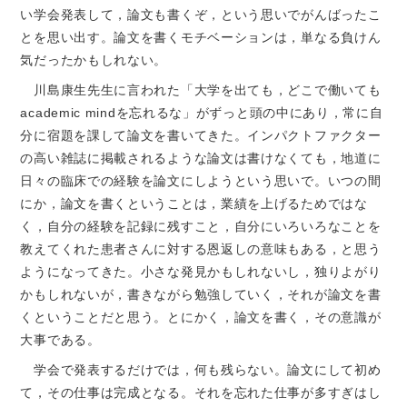
い学会発表して，論文も書くぞ，という思いでがんばったこ
とを思い出す。論文を書くモチベーションは，単なる負けん
気だったかもしれない。
川島康生先生に言われた「大学を出ても，どこで働いても
academic mindを忘れるな」がずっと頭の中にあり，常に自
分に宿題を課して論文を書いてきた。インパクトファクター
の高い雑誌に掲載されるような論文は書けなくても，地道に
日々の臨床での経験を論文にしようという思いで。いつの間
にか，論文を書くということは，業績を上げるためではな
く，自分の経験を記録に残すこと，自分にいろいろなことを
教えてくれた患者さんに対する恩返しの意味もある，と思う
ようになってきた。小さな発見かもしれないし，独りよがり
かもしれないが，書きながら勉強していく，それが論文を書
くということだと思う。とにかく，論文を書く，その意識が
大事である。
学会で発表するだけでは，何も残らない。論文にして初め
て，その仕事は完成となる。それを忘れた仕事が多すぎはし