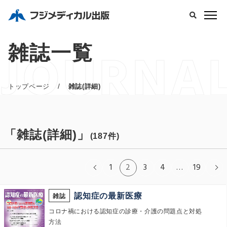
JOURNA
雑誌一覧
/
トップページ
雑誌(詳細)
「雑誌(詳細)」
(187件)
1
2
3
4
…
19
認知症の最新医療
雑誌
コロナ禍における認知症の診療・介護の問題点と対処
方法