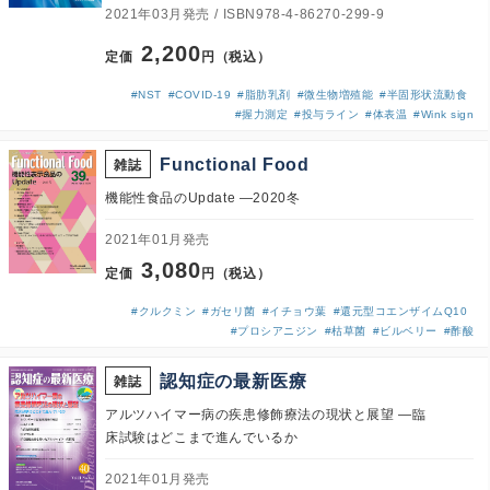
2021年03月発売
ISBN978-4-86270-299-9
2,200
定価
円（税込）
#NST
#COVID-19
#脂肪乳剤
#微生物増殖能
#半固形状流動食
#握力測定
#投与ライン
#体表温
#Wink sign
Functional Food
雑誌
機能性食品のUpdate ―2020冬
2021年01月発売
3,080
定価
円（税込）
#クルクミン
#ガセリ菌
#イチョウ葉
#還元型コエンザイムQ10
#プロシアニジン
#枯草菌
#ビルベリー
#酢酸
認知症の最新医療
雑誌
アルツハイマー病の疾患修飾療法の現状と展望 ―臨
床試験はどこまで進んでいるか
2021年01月発売