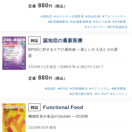
880
定価
円（税込）
#認知症
#セクレターゼ阻害薬
#抗aβ抗体
#アルツハイマー
#疾患修飾療法
#Aβ凝集制御薬
#抗タウ抗体
#iPS細胞
#タウオパチー
#若年性認知症
認知症の最新医療
雑誌
BPSDに対するケアの最前線 ―新しい介入法とその課
題
2020年11月発売
ISBN978-4-86270-318-7
880
定価
円（税込）
#認知症
#BPSD
#非薬物療法
#ケアシステム
#眼球運動
#応用行動分析学
#AI
#IoT
#オンライン
Functional Food
雑誌
機能性表示食品のUpdate ―2020秋
2020年09月発売