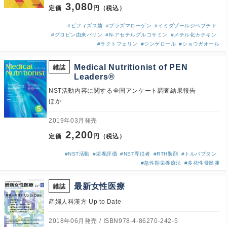
3,080
定価
円（税込）
#ビフィズス菌
#プラズマローゲン
#イミダゾールジペプチド
#グロビン由来バリン
#N-アセチルグルコサミン
#メチル化カテキン
#ラクトフェリン
#ジンゲロール
#ショウガオール
Medical Nutritionist of PEN
雑誌
Leaders®
NST活動内容に関する全国アンケート調査結果報告
ほか
2019年03月発売
2,200
定価
円（税込）
#NST活動
#栄養評価
#NST専従者
#RTH製剤
#トルバプタン
#急性期栄養療法
#多発性骨髄腫
最新女性医療
雑誌
産婦人科漢方 Up to Date
2018年06月発売
ISBN978-4-86270-242-5