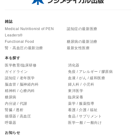
雑誌
Medical Nutritionist of PEN
認知症の最新医療
Leaders®
Functional Food
糖尿病の最新治療
腎・高血圧の最新治療
最新女性医療
本を探す
医学教育/臨床研修
消化器
ガイドライン
免疫 / アレルギー / 膠原病
認知症 / 老年医学
血液 / がん / 緩和医療
脳血管 / 脳神経内科
婦人科 / 小児科
精神科 / 心療内科
東洋医学
糖尿病
臨床栄養
内分泌 / 代謝
薬学 / 服薬指導
腎臓 / 透析
看護 / 介護 / 福祉
循環器 / 高血圧
食品 / サプリメント
呼吸器
医学一般 / 一般向け
お知らせ