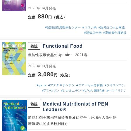
2021年04月発売
880
定価
円（税込）
#認知症疾患医療センター
#コロナ禍
#認知症の人と家族
#認知症外来
#高齢者介護施設
Functional Food
雑誌
機能性表示食品のUpdate ―2021春
2021年03月発売
3,080
定価
円（税込）
#gaba
#アスタキサンチン
#グアーガム分解物
#ジオスゲニン
#アンセリン
#L-カルニチン
#ガセリ菌SP株
#ヘスペリジン
Medical Nutritionist of PEN
雑誌
Leaders®
脂肪乳剤を末梢静脈栄養輸液に混合した場合の微生物
増殖能に関する検討ほか