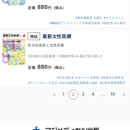
880
定価
円（税込）
#更年期障害
#漢方
#サイトカイン
#機能性ディスペプシア月経前症候群
#副作用
#心身症
最新女性医療
雑誌
性分化疾患と女性医療
2018年10月発売
ISBN978-4-86270-243-2
880
定価
円（税込）
#性分化疾患
#ターナー症候群
#性腺分化異常症
#アンドロゲン不応症
#先天性副腎皮質酵素欠損症
#女性性器形態異常
1
2
3
4
…
19