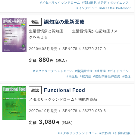
#メタボリックシンドローム
#脂肪細胞
#アディポサイエンス
#インタビュー
#Meet the Professor
認知症の最新医療
雑誌
生活習慣病と認知症 - 生活習慣病から認知症リス
クを考える
2020年08月発売
ISBN978-4-86270-317-0
880
定価
円（税込）
#メタボリックシンドローム
#脂質異常症
#糖尿病
#ガイドライン
#高血圧
#肥満症
#慢性閉塞性肺疾患
#喫煙
Functional Food
雑誌
メタボリックシンドロームと機能性食品
2007年10月発売
ISBN978-4-86270-050-6
3,080
定価
円（税込）
#メタボリックシンドローム
#抗肥満
#肝臓脂肪酸