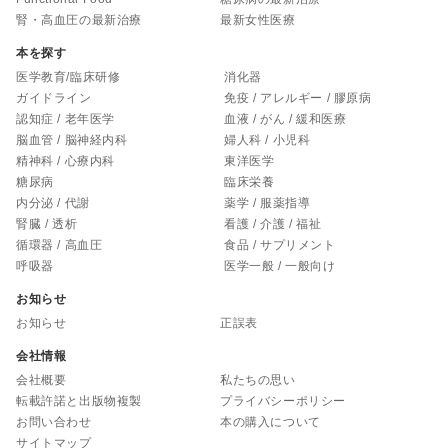
腎・高血圧の最新治療
最新女性医療
本を探す
医学教育/臨床研修
消化器
ガイドライン
免疫 / アレルギー / 膠原病
認知症 / 老年医学
血液 / がん / 緩和医療
脳血管 / 脳神経内科
婦人科 / 小児科
精神科 / 心療内科
東洋医学
糖尿病
臨床栄養
内分泌 / 代謝
薬学 / 服薬指導
腎臓 / 透析
看護 / 介護 / 福祉
循環器 / 高血圧
食品 / サプリメント
呼吸器
医学一般 / 一般向け
お知らせ
お知らせ
正誤表
会社情報
会社概要
私たちの思い
転載許諾と出版物複製
プライバシーポリシー
お問い合わせ
本の購入について
サイトマップ