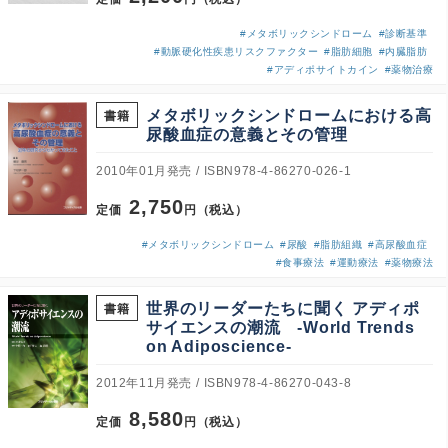
#メタボリックシンドローム
#診断基準
#動脈硬化性疾患リスクファクター
#脂肪細胞
#内臓脂肪
#アディポサイトカイン
#薬物治療
メタボリックシンドロームにおける高
書籍
尿酸血症の意義とその管理
2010年01月発売
ISBN978-4-86270-026-1
2,750
定価
円（税込）
#メタボリックシンドローム
#尿酸
#脂肪組織
#高尿酸血症
#食事療法
#運動療法
#薬物療法
世界のリーダーたちに聞く アディポ
書籍
サイエンスの潮流 -World Trends
on Adiposcience-
2012年11月発売
ISBN978-4-86270-043-8
8,580
定価
円（税込）