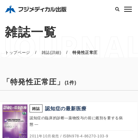
JOURNA
雑誌一覧
/
/
トップページ
雑誌(詳細)
特発性正常圧
「特発性正常圧」
(1件)
認知症の最新医療
雑誌
認知症の臨床的診断―薬物投与の前に鑑別を要する病
態 ―
2011年10月発売
ISBN978-4-86270-103-9