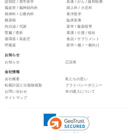
認知症 / 老年医学
血液 / がん / 緩和医療
脳血管 / 脳神経内科
婦人科 / 小児科
精神科 / 心療内科
東洋医学
糖尿病
臨床栄養
内分泌 / 代謝
薬学 / 服薬指導
腎臓 / 透析
看護 / 介護 / 福祉
循環器 / 高血圧
食品 / サプリメント
呼吸器
医学一般 / 一般向け
お知らせ
お知らせ
正誤表
会社情報
会社概要
私たちの思い
転載許諾と出版物複製
プライバシーポリシー
お問い合わせ
本の購入について
サイトマップ