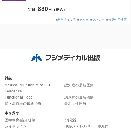
880
定価
円（税込）
#老年期うつ病
#せん妄
#アパシー
#特発性正常圧
雑誌
Medical Nutritionist of PEN
認知症の最新医療
Leaders®
Functional Food
糖尿病の最新治療
腎・高血圧の最新治療
最新女性医療
本を探す
医学教育/臨床研修
消化器
ガイドライン
免疫 / アレルギー / 膠原病