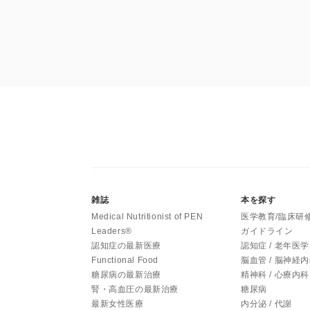
雑誌
本を探す
Medical Nutritionist of PEN
医学教育/臨床研
Leaders®
ガイドライン
認知症の最新医療
認知症 / 老年医学
Functional Food
脳血管 / 脳神経
糖尿病の最新治療
精神科 / 心療内科
腎・高血圧の最新治療
糖尿病
最新女性医療
内分泌 / 代謝