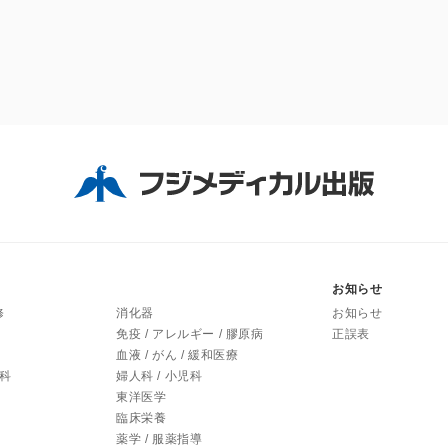
お知らせ
修
消化器
お知らせ
免疫 / アレルギー / 膠原病
正誤表
血液 / がん / 緩和医療
内科
婦人科 / 小児科
東洋医学
臨床栄養
薬学 / 服薬指導