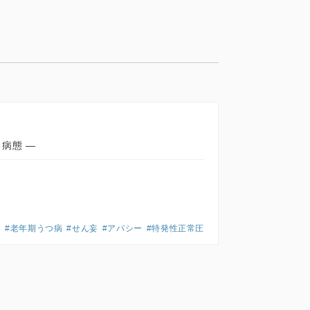
病態 ―
#老年期うつ病
#せん妄
#アパシー
#特発性正常圧