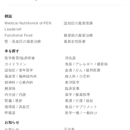
雑誌
Medical Nutritionist of PEN
認知症の最新医療
Leaders®
Functional Food
糖尿病の最新治療
腎・高血圧の最新治療
最新女性医療
本を探す
医学教育/臨床研修
消化器
ガイドライン
免疫 / アレルギー / 膠原病
認知症 / 老年医学
血液 / がん / 緩和医療
脳血管 / 脳神経内科
婦人科 / 小児科
精神科 / 心療内科
東洋医学
糖尿病
臨床栄養
内分泌 / 代謝
薬学 / 服薬指導
腎臓 / 透析
看護 / 介護 / 福祉
循環器 / 高血圧
食品 / サプリメント
呼吸器
医学一般 / 一般向け
お知らせ
お知らせ
正誤表