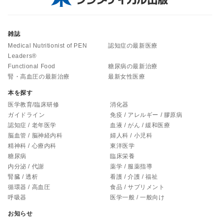
雑誌
Medical Nutritionist of PEN
認知症の最新医療
Leaders®
Functional Food
糖尿病の最新治療
腎・高血圧の最新治療
最新女性医療
本を探す
医学教育/臨床研修
消化器
ガイドライン
免疫 / アレルギー / 膠原病
認知症 / 老年医学
血液 / がん / 緩和医療
脳血管 / 脳神経内科
婦人科 / 小児科
精神科 / 心療内科
東洋医学
糖尿病
臨床栄養
内分泌 / 代謝
薬学 / 服薬指導
腎臓 / 透析
看護 / 介護 / 福祉
循環器 / 高血圧
食品 / サプリメント
呼吸器
医学一般 / 一般向け
お知らせ