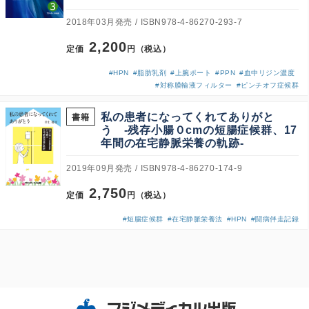
2018年03月発売
ISBN978-4-86270-293-7
2,200
定価
円（税込）
#HPN
#脂肪乳剤
#上腕ポート
#PPN
#血中リジン濃度
#対称膜輸液フィルター
#ピンチオフ症候群
私の患者になってくれてありがと
書籍
う -残存小腸０cmの短腸症候群、17
年間の在宅静脈栄養の軌跡-
2019年09月発売
ISBN978-4-86270-174-9
2,750
定価
円（税込）
#短腸症候群
#在宅静脈栄養法
#HPN
#闘病伴走記録