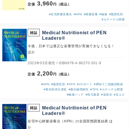
3,960
定価
円（税込）
#在宅静脈栄養法
#HPN
#静脈栄養
#輸液
#脂肪乳剤
#カテーテル閉塞
Medical Nutritionist of PEN
雑誌
Leaders®
今後，日本では適正な栄養管理が実施できなくなる！
ほか
2022年03月発売
ISBN978-4-86270-301-9
2,200
定価
円（税込）
#HPN
#脂肪乳剤
#PPN
#CVポート
#膵頭十二指腸切除術
#胃内容排出遅延
#微生物増殖性
#TPN
#カテーテル閉塞
#輸液バッグ
#投与速度
#追加水
#足ユビ
Medical Nutritionist of PEN
雑誌
Leaders®
在宅中心静脈栄養法（HPN）の全国実態調査結果 ほ
か