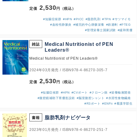
2,530
定価
円（税込）
#短腸症候群
#HPN
#PICC
#脂肪乳剤
#TPN
#サツマイモ
#血栓性静脈炎
#補完的中心静脈栄養
#鉄過剰
#PTEG
#管理栄養士国家試験
#緩和胃瘻
Medical Nutritionist of PEN
雑誌
Leaders®
Medical Nutritionist of PEN Leaders®
2024年03月発売
ISBN978-4-86270-305-7
2,530
定価
円（税込）
#短腸症候群
#HPN
#CVポート
#クローン病
#栄養輸液開発
#腹腔鏡補助下胃瘻造設術
#脳室腹腔シャント
#水溶性食物繊維
#R3ポート
#ENFit
#看護学部生
脂肪乳剤ナビゲータ
書籍
2023年01月発売
ISBN978-4-86270-251-7