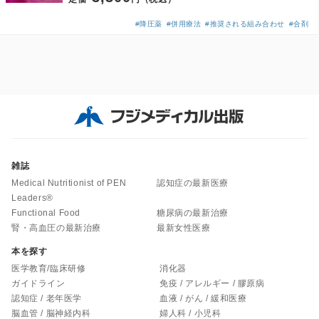
#降圧薬
#併用療法
#推奨される組み合わせ
#合剤
雑誌
Medical Nutritionist of PEN
認知症の最新医療
Leaders®
Functional Food
糖尿病の最新治療
腎・高血圧の最新治療
最新女性医療
本を探す
医学教育/臨床研修
消化器
ガイドライン
免疫 / アレルギー / 膠原病
認知症 / 老年医学
血液 / がん / 緩和医療
脳血管 / 脳神経内科
婦人科 / 小児科