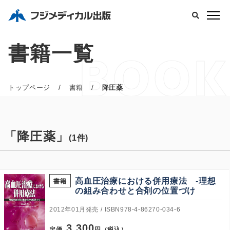
書籍一覧
BOOK
/
/
トップページ
書籍
降圧薬
「降圧薬」
(1件)
高血圧治療における併用療法 -理想
書籍
の組み合わせと合剤の位置づけ
2012年01月発売
ISBN978-4-86270-034-6
3,300
定価
円（税込）