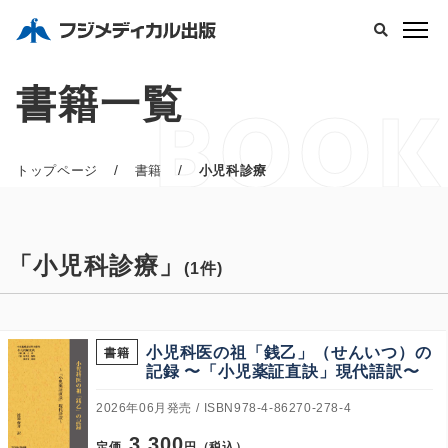
書籍一覧
BOOK
/
/
トップページ
書籍
小児科診療
「小児科診療」
(1件)
小児科医の祖「銭乙」（せんいつ）の
書籍
記録 〜「小児薬証直訣」現代語訳〜
2026年06月発売
ISBN978-4-86270-278-4
3,300
定価
円（税込）