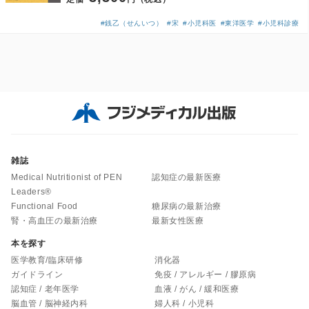
#銭乙（せんいつ）
#宋
#小児科医
#東洋医学
#小児科診療
雑誌
Medical Nutritionist of PEN
認知症の最新医療
Leaders®
Functional Food
糖尿病の最新治療
腎・高血圧の最新治療
最新女性医療
本を探す
医学教育/臨床研修
消化器
ガイドライン
免疫 / アレルギー / 膠原病
認知症 / 老年医学
血液 / がん / 緩和医療
脳血管 / 脳神経内科
婦人科 / 小児科