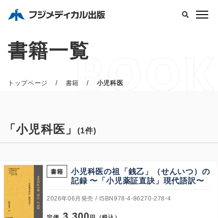
書籍一覧
BOOK
/
/
トップページ
書籍
小児科医
「小児科医」
(1件)
小児科医の祖「銭乙」（せんいつ）の
書籍
記録 〜「小児薬証直訣」現代語訳〜
2026年06月発売
ISBN978-4-86270-278-4
3,300
定価
円（税込）