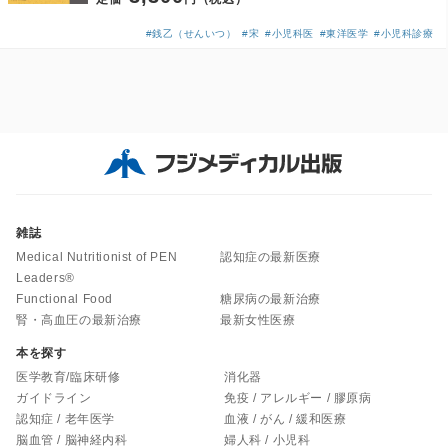
#銭乙（せんいつ）
#宋
#小児科医
#東洋医学
#小児科診療
雑誌
Medical Nutritionist of PEN
認知症の最新医療
Leaders®
Functional Food
糖尿病の最新治療
腎・高血圧の最新治療
最新女性医療
本を探す
医学教育/臨床研修
消化器
ガイドライン
免疫 / アレルギー / 膠原病
認知症 / 老年医学
血液 / がん / 緩和医療
脳血管 / 脳神経内科
婦人科 / 小児科