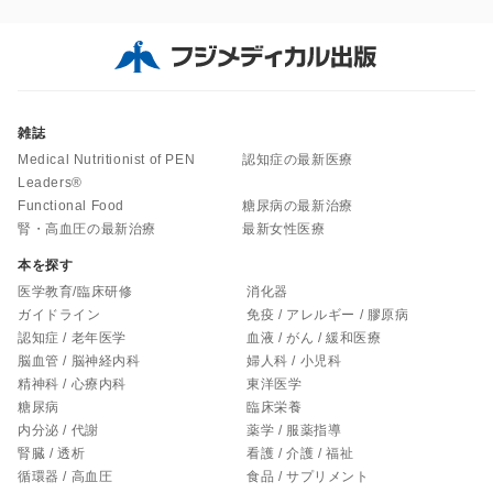
雑誌
Medical Nutritionist of PEN
認知症の最新医療
Leaders®
Functional Food
糖尿病の最新治療
腎・高血圧の最新治療
最新女性医療
本を探す
医学教育/臨床研修
消化器
ガイドライン
免疫 / アレルギー / 膠原病
認知症 / 老年医学
血液 / がん / 緩和医療
脳血管 / 脳神経内科
婦人科 / 小児科
精神科 / 心療内科
東洋医学
糖尿病
臨床栄養
内分泌 / 代謝
薬学 / 服薬指導
腎臓 / 透析
看護 / 介護 / 福祉
循環器 / 高血圧
食品 / サプリメント