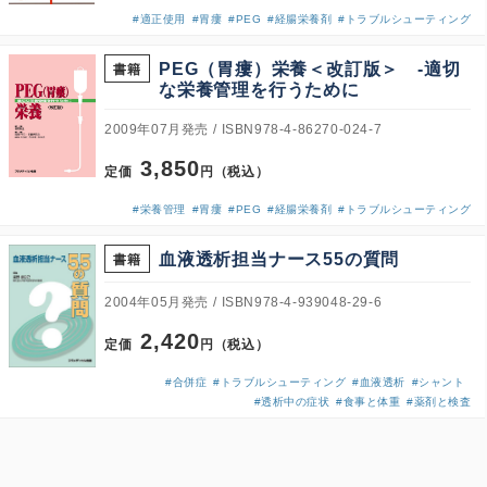
#適正使用
#胃瘻
#PEG
#経腸栄養剤
#トラブルシューティング
PEG（胃瘻）栄養＜改訂版＞ -適切
書籍
な栄養管理を行うために
2009年07月発売
ISBN978-4-86270-024-7
3,850
定価
円（税込）
#栄養管理
#胃瘻
#PEG
#経腸栄養剤
#トラブルシューティング
血液透析担当ナース55の質問
書籍
2004年05月発売
ISBN978-4-939048-29-6
2,420
定価
円（税込）
#合併症
#トラブルシューティング
#血液透析
#シャント
#透析中の症状
#食事と体重
#薬剤と検査