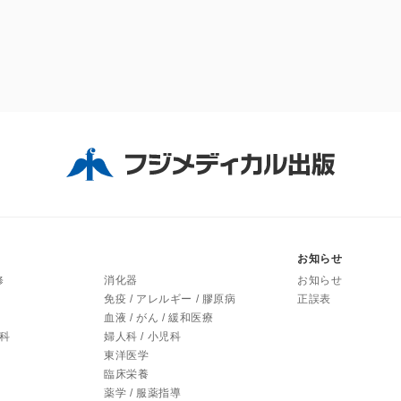
お知らせ
修
消化器
お知らせ
免疫 / アレルギー / 膠原病
正誤表
血液 / がん / 緩和医療
内科
婦人科 / 小児科
東洋医学
臨床栄養
薬学 / 服薬指導