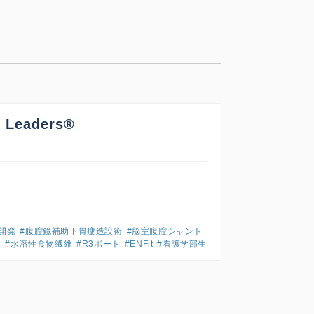
N Leaders®
開発
#腹腔鏡補助下胃瘻造設術
#脳室腹腔シャント
#水溶性食物繊維
#R3ポート
#ENFit
#看護学部生