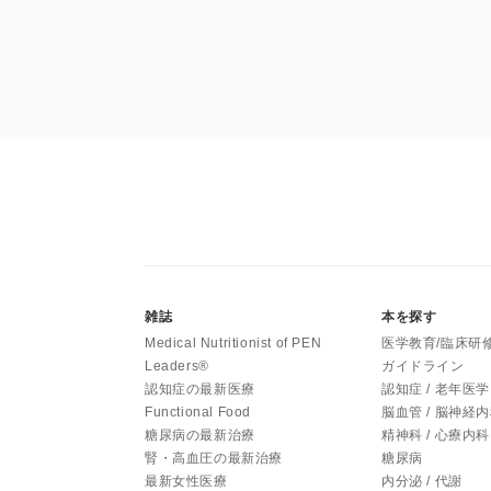
雑誌
本を探す
Medical Nutritionist of PEN
医学教育/臨床研
Leaders®
ガイドライン
認知症の最新医療
認知症 / 老年医学
Functional Food
脳血管 / 脳神経
糖尿病の最新治療
精神科 / 心療内科
腎・高血圧の最新治療
糖尿病
最新女性医療
内分泌 / 代謝