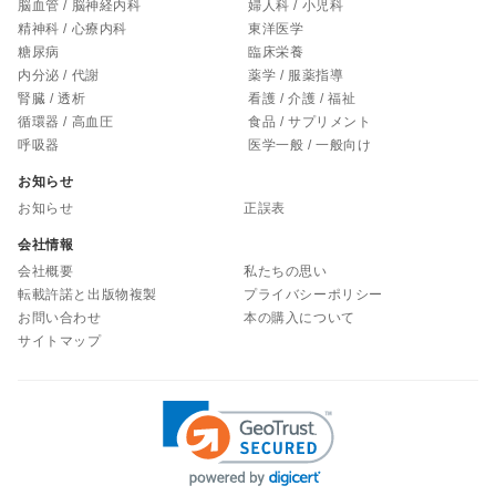
脳血管 / 脳神経内科
婦人科 / 小児科
精神科 / 心療内科
東洋医学
糖尿病
臨床栄養
内分泌 / 代謝
薬学 / 服薬指導
腎臓 / 透析
看護 / 介護 / 福祉
循環器 / 高血圧
食品 / サプリメント
呼吸器
医学一般 / 一般向け
お知らせ
お知らせ
正誤表
会社情報
会社概要
私たちの思い
転載許諾と出版物複製
プライバシーポリシー
お問い合わせ
本の購入について
サイトマップ