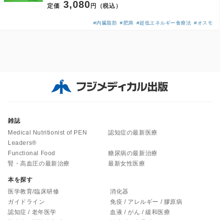
3,080
定価
円（税込）
#内臓脂肪
#肥満
#超低エネルギー食療法
#オスモ
雑誌
Medical Nutritionist of PEN
認知症の最新医療
Leaders®
Functional Food
糖尿病の最新治療
腎・高血圧の最新治療
最新女性医療
本を探す
医学教育/臨床研修
消化器
ガイドライン
免疫 / アレルギー / 膠原病
認知症 / 老年医学
血液 / がん / 緩和医療