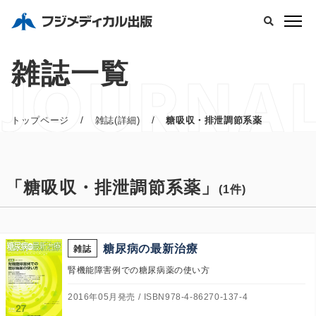
JOURNA
雑誌一覧
/
/
トップページ
雑誌(詳細)
糖吸収・排泄調節系薬
「糖吸収・排泄調節系薬」
(1件)
糖尿病の最新治療
雑誌
腎機能障害例での糖尿病薬の使い方
2016年05月発売
ISBN978-4-86270-137-4