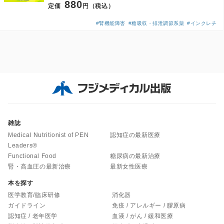
880
定価
円（税込）
#腎機能障害
#糖吸収・排泄調節系薬
#インクレチ
雑誌
Medical Nutritionist of PEN
認知症の最新医療
Leaders®
Functional Food
糖尿病の最新治療
腎・高血圧の最新治療
最新女性医療
本を探す
医学教育/臨床研修
消化器
ガイドライン
免疫 / アレルギー / 膠原病
認知症 / 老年医学
血液 / がん / 緩和医療