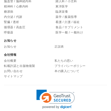
脳血管 / 脳神経内科
婦人科 / 小児科
精神科 / 心療内科
東洋医学
糖尿病
臨床栄養
内分泌 / 代謝
薬学 / 服薬指導
腎臓 / 透析
看護 / 介護 / 福祉
循環器 / 高血圧
食品 / サプリメント
呼吸器
医学一般 / 一般向け
お知らせ
お知らせ
正誤表
会社情報
会社概要
私たちの思い
転載許諾と出版物複製
プライバシーポリシー
お問い合わせ
本の購入について
サイトマップ