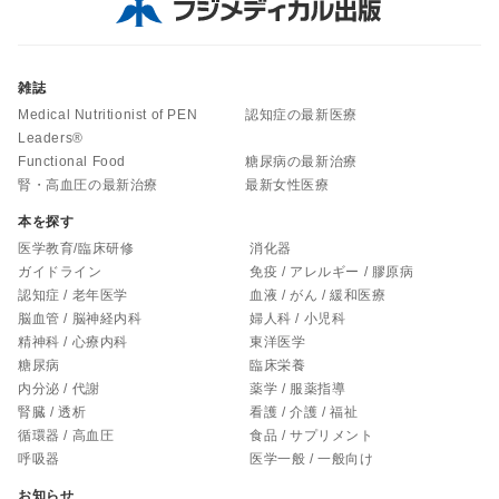
雑誌
Medical Nutritionist of PEN
認知症の最新医療
Leaders®
Functional Food
糖尿病の最新治療
腎・高血圧の最新治療
最新女性医療
本を探す
医学教育/臨床研修
消化器
ガイドライン
免疫 / アレルギー / 膠原病
認知症 / 老年医学
血液 / がん / 緩和医療
脳血管 / 脳神経内科
婦人科 / 小児科
精神科 / 心療内科
東洋医学
糖尿病
臨床栄養
内分泌 / 代謝
薬学 / 服薬指導
腎臓 / 透析
看護 / 介護 / 福祉
循環器 / 高血圧
食品 / サプリメント
呼吸器
医学一般 / 一般向け
お知らせ