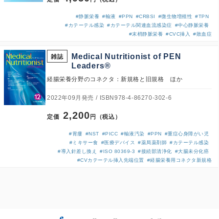
#静脈栄養
#輸液
#PPN
#CRBSI
#微生物増殖性
#TPN
#カテーテル感染
#カテーテル関連血流感染症
#中心静脈栄養
#末梢静脈栄養
#CVC挿入
#敗血症
Medical Nutritionist of PEN
雑誌
Leaders®
経腸栄養分野のコネクタ：新規格と旧規格 ほか
2022年09月発売
ISBN978-4-86270-302-6
2,200
定価
円（税込）
#胃瘻
#NST
#PICC
#輸液汚染
#PPN
#重症心身障がい児
#ミキサー食
#医療デバイス
#薬局薬剤師
#カテーテル感染
#導入針差し換え
#ISO 80369-3
#接続部清浄化
#大腸未分化癌
#CVカテーテル挿入先端位置
#経腸栄養用コネクタ新規格