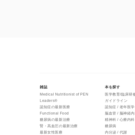
雑誌
本を探す
Medical Nutritionist of PEN
医学教育/臨床研
Leaders®
ガイドライン
認知症の最新医療
認知症 / 老年医学
Functional Food
脳血管 / 脳神経
糖尿病の最新治療
精神科 / 心療内科
腎・高血圧の最新治療
糖尿病
最新女性医療
内分泌 / 代謝