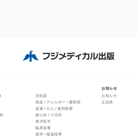
お知らせ
修
消化器
お知らせ
免疫 / アレルギー / 膠原病
正誤表
血液 / がん / 緩和医療
内科
婦人科 / 小児科
東洋医学
臨床栄養
薬学 / 服薬指導