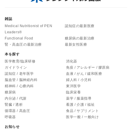
雑誌
Medical Nutritionist of PEN
認知症の最新医療
Leaders®
Functional Food
糖尿病の最新治療
腎・高血圧の最新治療
最新女性医療
本を探す
医学教育/臨床研修
消化器
ガイドライン
免疫 / アレルギー / 膠原病
認知症 / 老年医学
血液 / がん / 緩和医療
脳血管 / 脳神経内科
婦人科 / 小児科
精神科 / 心療内科
東洋医学
糖尿病
臨床栄養
内分泌 / 代謝
薬学 / 服薬指導
腎臓 / 透析
看護 / 介護 / 福祉
循環器 / 高血圧
食品 / サプリメント
呼吸器
医学一般 / 一般向け
お知らせ