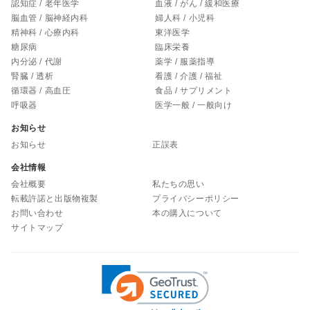
認知症 / 老年医学
血液 / がん / 緩和医療
脳血管 / 脳神経内科
婦人科 / 小児科
精神科 / 心療内科
東洋医学
糖尿病
臨床栄養
内分泌 / 代謝
薬学 / 服薬指導
腎臓 / 透析
看護 / 介護 / 福祉
循環器 / 高血圧
食品 / サプリメント
呼吸器
医学一般 / 一般向け
お知らせ
お知らせ
正誤表
会社情報
会社概要
私たちの思い
転載許諾と出版物複製
プライバシーポリシー
お問い合わせ
本の購入について
サイトマップ