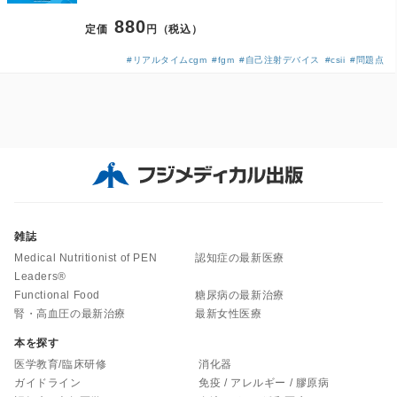
880
定価
円（税込）
#リアルタイムcgm
#fgm
#自己注射デバイス
#csii
#問題点
雑誌
Medical Nutritionist of PEN
認知症の最新医療
Leaders®
Functional Food
糖尿病の最新治療
腎・高血圧の最新治療
最新女性医療
本を探す
医学教育/臨床研修
消化器
ガイドライン
免疫 / アレルギー / 膠原病