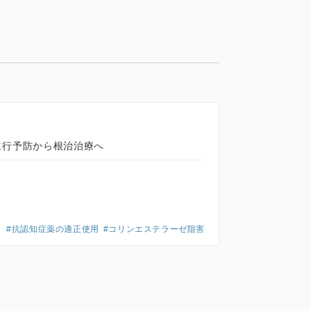
進行予防から根治治療へ
#抗認知症薬の適正使用
#コリンエステラーゼ阻害