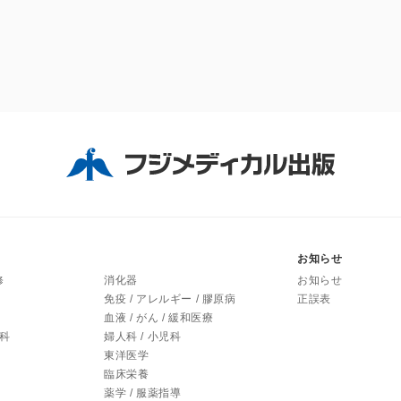
お知らせ
修
消化器
お知らせ
免疫 / アレルギー / 膠原病
正誤表
血液 / がん / 緩和医療
内科
婦人科 / 小児科
東洋医学
臨床栄養
薬学 / 服薬指導