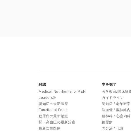
雑誌
本を探す
Medical Nutritionist of PEN
医学教育/臨床研
Leaders®
ガイドライン
認知症の最新医療
認知症 / 老年医学
Functional Food
脳血管 / 脳神経
糖尿病の最新治療
精神科 / 心療内科
腎・高血圧の最新治療
糖尿病
最新女性医療
内分泌 / 代謝